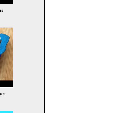
es
ikes