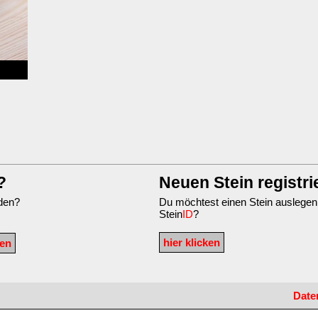
?
Neuen Stein registri
nden?
Du möchtest einen Stein auslegen
Stein
ID
?
hier klicken
Date