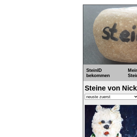
SteinID
Mei
bekommen
Stei
Steine von Nic