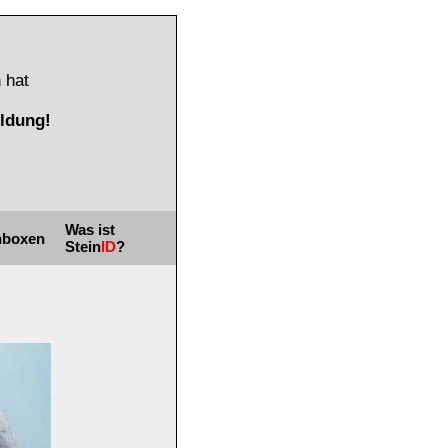
 hat
ldung!
Was ist
nboxen
Stein
ID
?