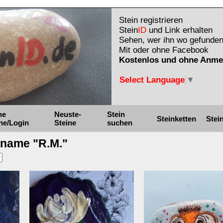
Stein registrieren
Stein
ID
und Link erhalten
Sehen, wer ihn wo gefunden
Mit oder ohne Facebook
Kostenlos und ohne Anme
Select Language
▼
ne
Neuste-
Stein
Steinketten
Stei
ne/Login
Steine
suchen
kname "R.M."