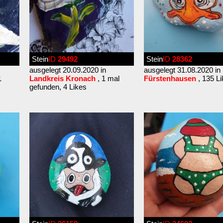
Stein
ID
29492
Stein
ID
28362
ausgelegt 20.09.2020 in
ausgelegt 31.08.2020 in
1
Landkreis Kronach
, 1 mal
Fürstenhausen
, 135 L
gefunden, 4 Likes