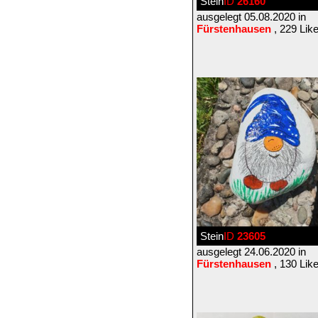
Stein
ID
26160
ausgelegt 05.08.2020 in
Fürstenhausen
, 229 Lik
Stein
ID
23605
ausgelegt 24.06.2020 in
Fürstenhausen
, 130 Lik