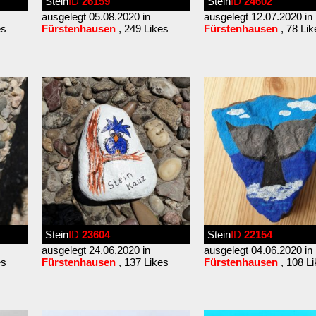
Stein
ID
26159
Stein
ID
24602
ausgelegt 05.08.2020 in
ausgelegt 12.07.2020 in
es
Fürstenhausen
, 249 Likes
Fürstenhausen
, 78 Lik
Stein
ID
23604
Stein
ID
22154
ausgelegt 24.06.2020 in
ausgelegt 04.06.2020 in
es
Fürstenhausen
, 137 Likes
Fürstenhausen
, 108 L