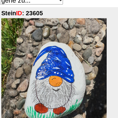
Stein
ID
: 23605