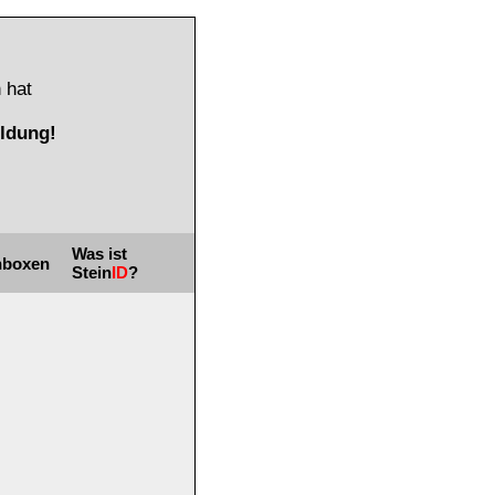
 hat
ldung!
Was ist
nboxen
Stein
ID
?