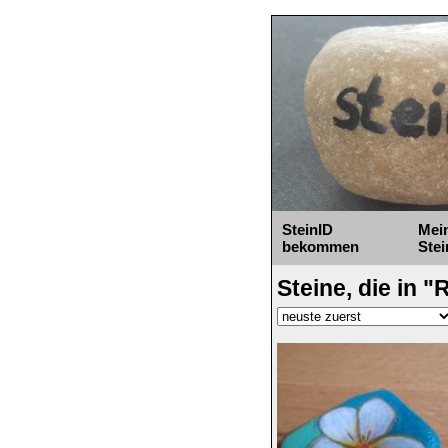
SteinID
Mei
bekommen
Stei
Steine, die in 