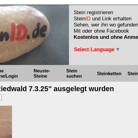
Stein registrieren
Stein
ID
und Link erhalten
Sehen, wer ihn wo gefunden
Mit oder ohne Facebook
Kostenlos und ohne Anme
Select Language
▼
ne
Neuste-
Stein
Steinketten
Stei
ne/Login
Steine
suchen
"Riedwald 7.3.25" ausgelegt wurden