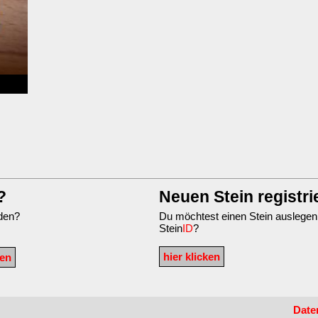
?
Neuen Stein registri
nden?
Du möchtest einen Stein auslegen
Stein
ID
?
hier klicken
Date