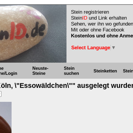
Stein registrieren
Stein
ID
und Link erhalten
Sehen, wer ihn wo gefunden
Mit oder ohne Facebook
Kostenlos und ohne Anme
Select Language
▼
ne
Neuste-
Stein
Steinketten
Stei
ne/Login
Steine
suchen
"Köln, \"Essowäldchen\"" ausgelegt wurde