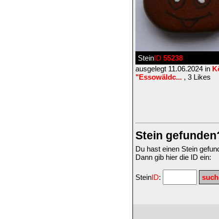
Stein
ID
55238
ausgelegt 11.06.2024 in
K
"Essowäldc...
, 3 Likes
Stein gefunden
Du hast einen Stein gefu
Dann gib hier die ID ein:
Stein
ID
: