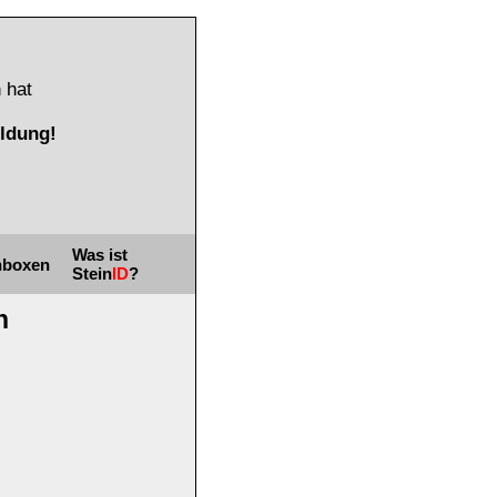
 hat
ldung!
Was ist
nboxen
Stein
ID
?
n