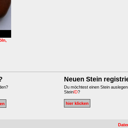
öln,
?
Neuen Stein registri
nden?
Du möchtest einen Stein auslegen
Stein
ID
?
hier klicken
Date