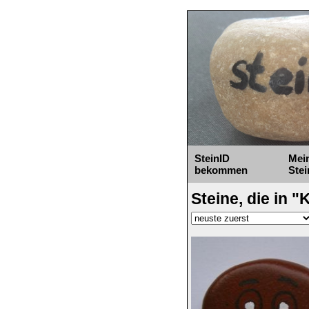
SteinID
Mei
bekommen
Stei
Steine, die in 