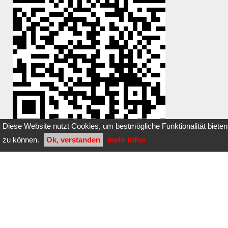
Diese Website nutzt Cookies, um bestmögliche Funktionalität bieten
zu können.
Ok, verstanden
mehr Infos
Du hast einen Stein dazugelegt oder
entfernt?
Klicke
hier
Bilder dieser Steinbox:
noch keine