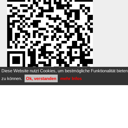
Diese Website nutzt Cookies, um bestmögliche Funktionalität bieten
zu können.
Ok, verstanden
mehr Infos
Du hast einen Stein dazugelegt oder
entfernt?
Klicke
hier
Bilder dieser Steinbox:
noch keine