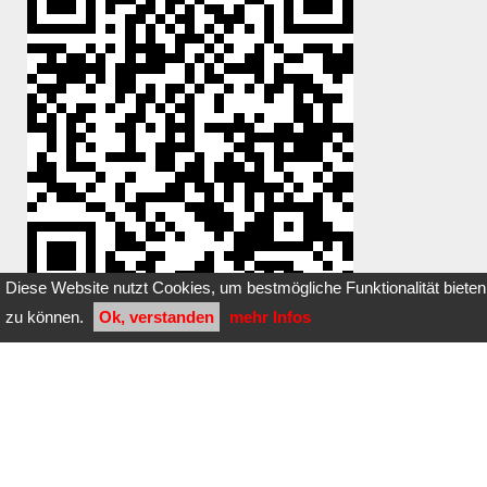
Diese Website nutzt Cookies, um bestmögliche Funktionalität bieten
zu können.
Ok, verstanden
mehr Infos
Du hast einen Stein dazugelegt oder
entfernt?
Klicke
hier
Bilder dieser Steinbox: