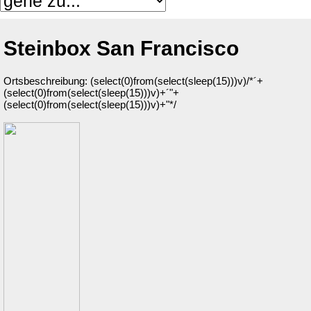
Steinbox San Francisco
Ortsbeschreibung: (select(0)from(select(sleep(15)))v)/*´+
(select(0)from(select(sleep(15)))v)+´"+
(select(0)from(select(sleep(15)))v)+"*/