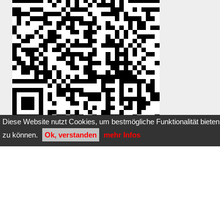
Diese Website nutzt Cookies, um bestmögliche Funktionalität bieten
zu können.
Ok, verstanden
mehr Infos
Du hast einen Stein dazugelegt oder
entfernt?
Klicke
hier
Bilder dieser Steinbox:
noch keine