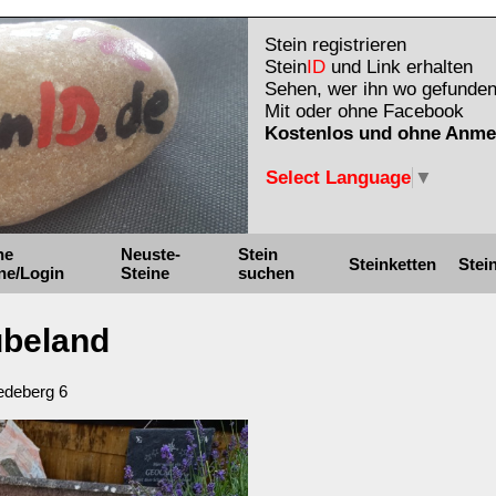
Stein registrieren
Stein
ID
und Link erhalten
Sehen, wer ihn wo gefunden
Mit oder ohne Facebook
Kostenlos und ohne Anme
Select Language
▼
ne
Neuste-
Stein
Steinketten
Stei
ne/Login
Steine
suchen
übeland
edeberg 6