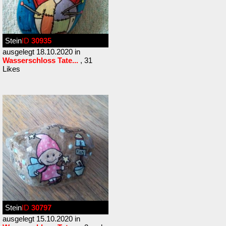
Stein
ID
30935
ausgelegt 18.10.2020 in
Wasserschloss Tate...
, 31
Likes
Stein
ID
30797
ausgelegt 15.10.2020 in