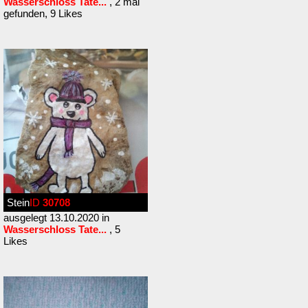
Wasserschloss Tate...
, 2 mal
gefunden, 9 Likes
Stein
ID
30708
ausgelegt 13.10.2020 in
Wasserschloss Tate...
, 5
Likes