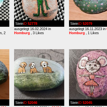
Stein
ID
52778
Stein
ID
52079
ausgelegt 16.02.2024 in
ausgelegt 16.11.2023 in
n, 2
Homburg
, 3 Likes
Homburg
, 1 Likes
Stein
ID
52046
Stein
ID
52045