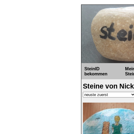
SteinID
Mei
bekommen
Stei
Steine von Nic