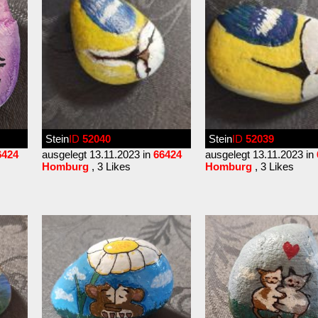
Stein
ID
52040
Stein
ID
52039
6424
ausgelegt 13.11.2023 in
66424
ausgelegt 13.11.2023 in
Homburg
, 3 Likes
Homburg
, 3 Likes