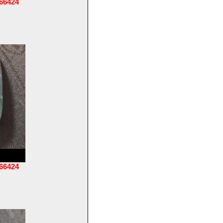
66424
66424