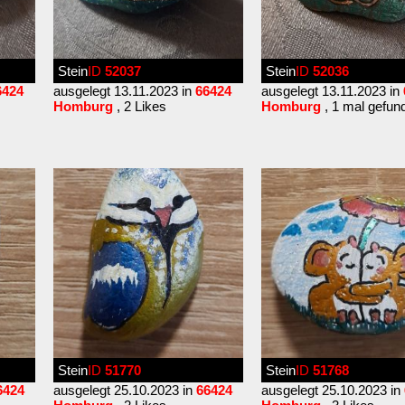
Stein
ID
52037
Stein
ID
52036
6424
ausgelegt 13.11.2023 in
66424
ausgelegt 13.11.2023 in
Homburg
, 2 Likes
Homburg
, 1 mal gefun
Stein
ID
51770
Stein
ID
51768
6424
ausgelegt 25.10.2023 in
66424
ausgelegt 25.10.2023 in