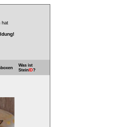
 hat
ldung!
Was ist
nboxen
Stein
ID
?