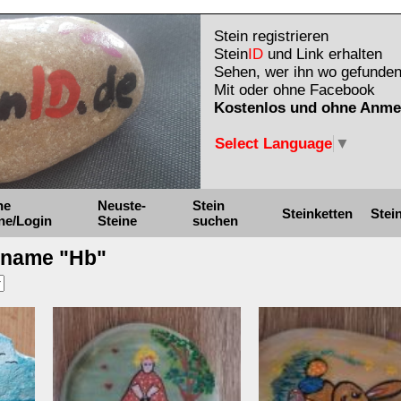
Stein registrieren
Stein
ID
und Link erhalten
Sehen, wer ihn wo gefunden
Mit oder ohne Facebook
Kostenlos und ohne Anme
Select Language
▼
ne
Neuste-
Stein
Steinketten
Stei
ne/Login
Steine
suchen
kname "Hb"