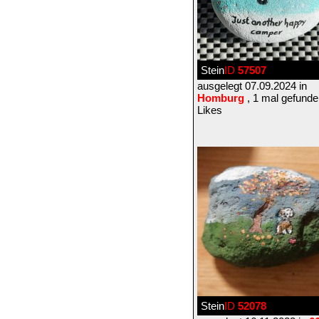
Stein
ID
57507
ausgelegt 07.09.2024 in
Homburg
, 1 mal gefunde
Likes
Stein
ID
52078