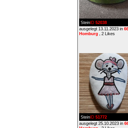
Stein
ID
52038
ausgelegt 13.11.2023 in
6
Homburg
, 2 Likes
Stein
ID
51772
ausgelegt 25.10.2023 in
6