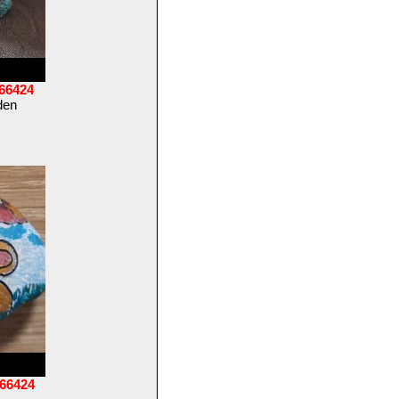
66424
den
66424