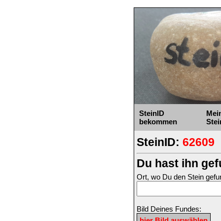
SteinID
Mei
bekommen
Stei
SteinID:
62609
Du hast ihn ge
Ort, wo Du den Stein gefu
Bild Deines Fundes: