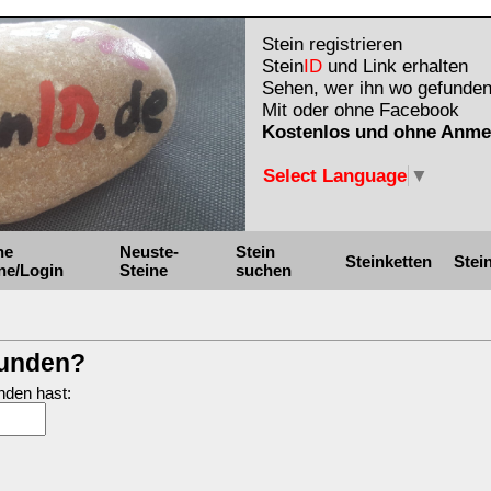
Stein registrieren
Stein
ID
und Link erhalten
Sehen, wer ihn wo gefunden
Mit oder ohne Facebook
Kostenlos und ohne Anme
Select Language
▼
ne
Neuste-
Stein
Steinketten
Stei
ne/Login
Steine
suchen
funden?
nden hast: