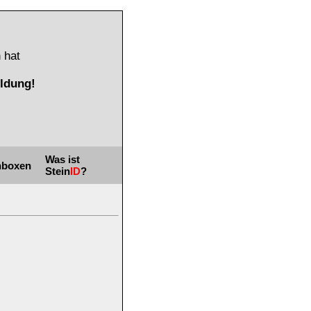
 hat
ldung!
Was ist
nboxen
Stein
ID
?