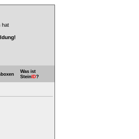
 hat
ldung!
Was ist
nboxen
Stein
ID
?