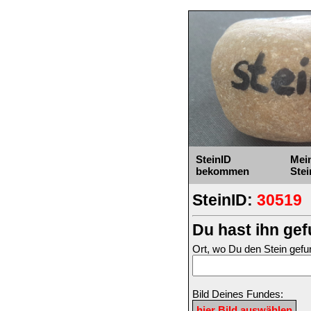
SteinID
Mei
bekommen
Stei
SteinID:
30519
Du hast ihn ge
Ort, wo Du den Stein gefu
Bild Deines Fundes: