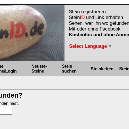
Stein registrieren
Stein
ID
und Link erhalten
Sehen, wer ihn wo gefunden
Mit oder ohne Facebook
Kostenlos und ohne Anme
Select Language
▼
ne
Neuste-
Stein
Steinketten
Stei
ne/Login
Steine
suchen
funden?
nden hast: