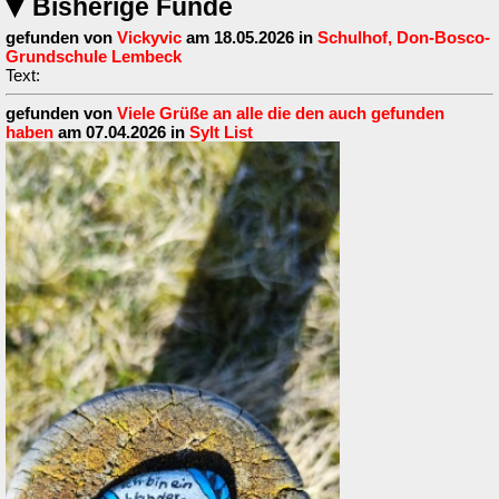
Bisherige Funde
▶
gefunden von
Vickyvic
am 18.05.2026 in
Schulhof, Don-Bosco-
Grundschule Lembeck
Text:
gefunden von
Viele Grüße an alle die den auch gefunden
haben
am 07.04.2026 in
Sylt List