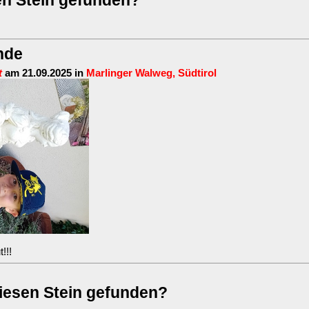
en Stein gefunden?
nde
t
am 21.09.2025 in
Marlinger Walweg, Südtirol
!!!
iesen Stein gefunden?