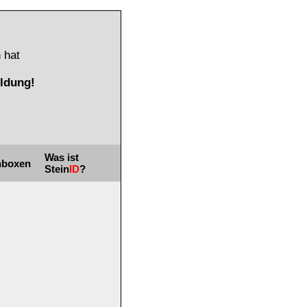
 hat
ldung!
Was ist
nboxen
Stein
ID
?