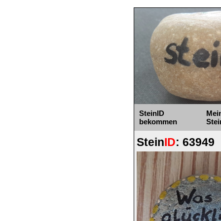
SteinID
Mei
bekommen
Stei
Stein
ID
: 63949