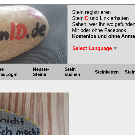
Stein registrieren
Stein
ID
und Link erhalten
Sehen, wer ihn wo gefunden
Mit oder ohne Facebook
Kostenlos und ohne Anme
Select Language
▼
ne
Neuste-
Stein
Steinketten
Stei
ne/Login
Steine
suchen