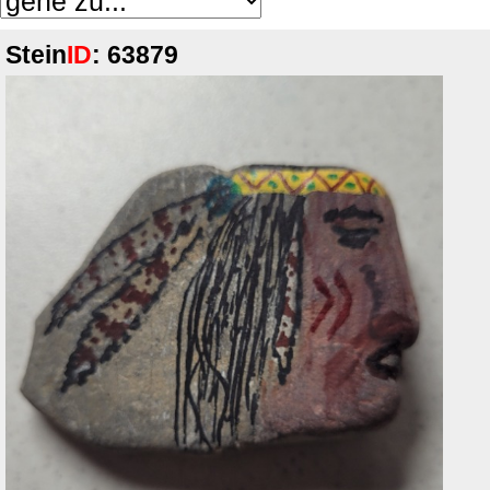
Stein
ID
: 63879