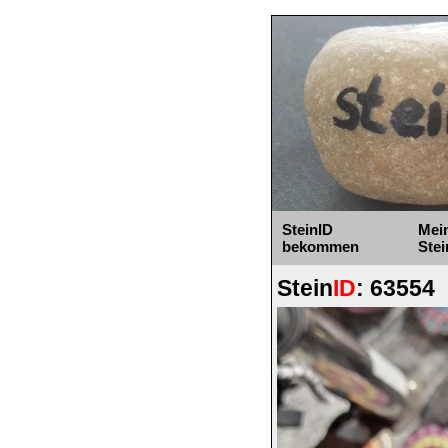
SteinID
Mei
bekommen
Stei
Stein
ID
: 63554