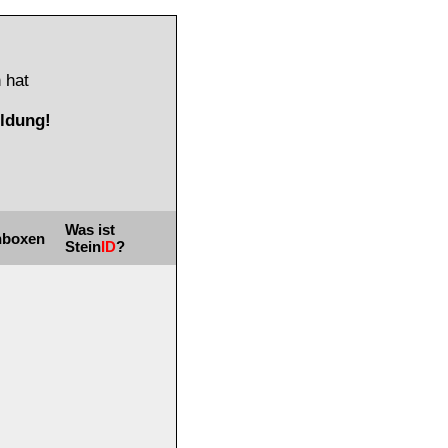
 hat
ldung!
Was ist
nboxen
Stein
ID
?