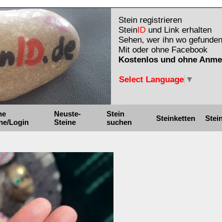
Stein registrieren
Stein
ID
und Link erhalten
Sehen, wer ihn wo gefunden
Mit oder ohne Facebook
Kostenlos und ohne Anme
Select Language
▼
ne
Neuste-
Stein
Steinketten
Stei
ne/Login
Steine
suchen