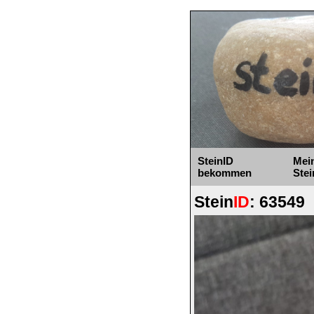
SteinID
Mei
bekommen
Stei
Stein
ID
: 63549