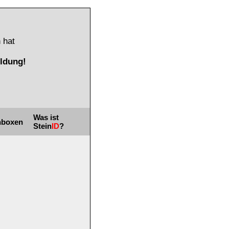
 hat
ldung!
Was ist
nboxen
Stein
ID
?