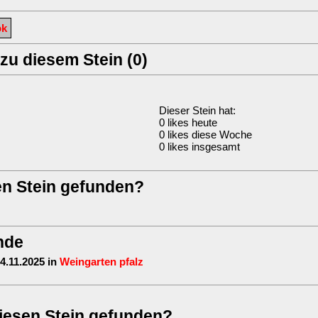
ok
u diesem Stein (0)
Dieser Stein hat:
0 likes heute
0 likes diese Woche
0 likes insgesamt
en Stein gefunden?
nde
4.11.2025 in
Weingarten pfalz
iesen Stein gefunden?