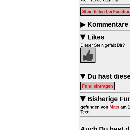
Stein teilen bei Facebo
▶
Kommentare z
Likes
▶
Dieser Stein gefällt Dir?
Du hast dies
▶
Fund eintragen
Bisherige Fu
▶
gefunden von
Mats
am 1
Text:
Auch Du hast d