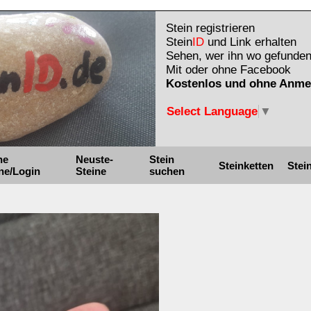
Stein registrieren
Stein
ID
und Link erhalten
Sehen, wer ihn wo gefunden
Mit oder ohne Facebook
Kostenlos und ohne Anme
Select Language
▼
ne
Neuste-
Stein
Steinketten
Stei
ne/Login
Steine
suchen