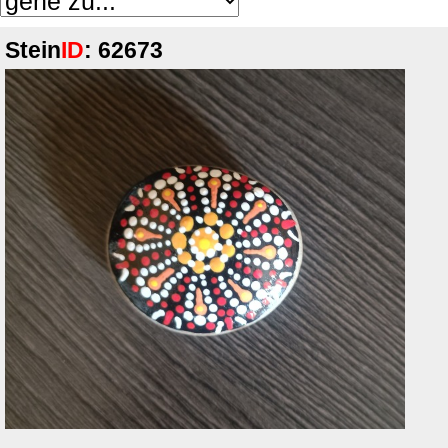
Stein
ID
: 62673