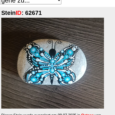
Stein
ID
: 62671