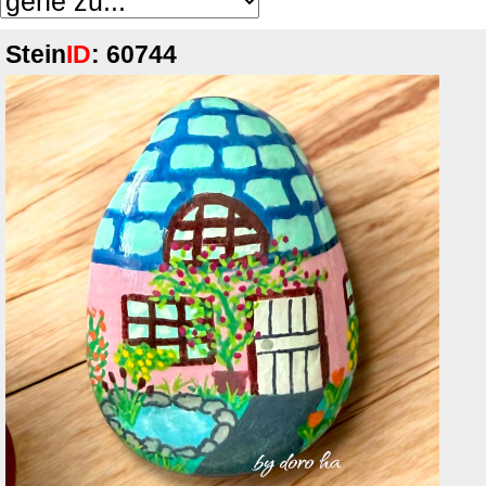
Stein
ID
: 60744