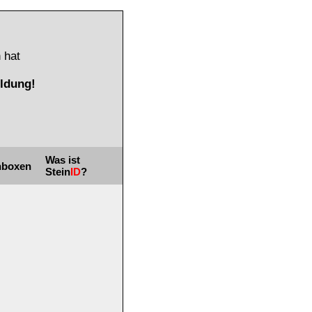
 hat
ldung!
Was ist
nboxen
Stein
ID
?