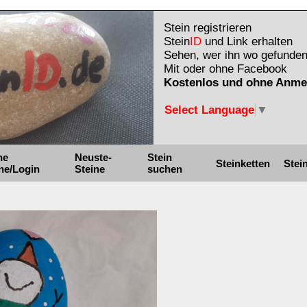
Stein registrieren
Stein
ID
und Link erhalten
Sehen, wer ihn wo gefunden
Mit oder ohne Facebook
Kostenlos und ohne Anme
Select Language
▼
ne
Neuste-
Stein
Steinketten
Stei
ne/Login
Steine
suchen