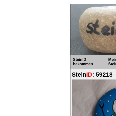
SteinID
Mei
bekommen
Stei
Stein
ID
: 59218