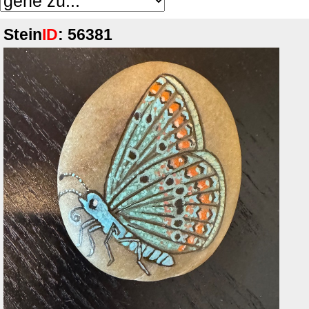
Stein
ID
: 56381