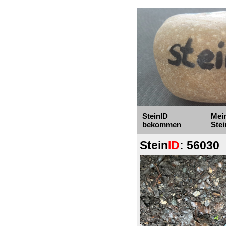
SteinID
Mei
bekommen
Stei
Stein
ID
: 56030