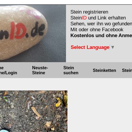
Stein registrieren
Stein
ID
und Link erhalten
Sehen, wer ihn wo gefunden
Mit oder ohne Facebook
Kostenlos und ohne Anme
Select Language
▼
ne
Neuste-
Stein
Steinketten
Stei
ne/Login
Steine
suchen