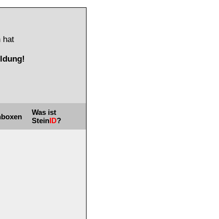
 hat
ldung!
Was ist
nboxen
Stein
ID
?