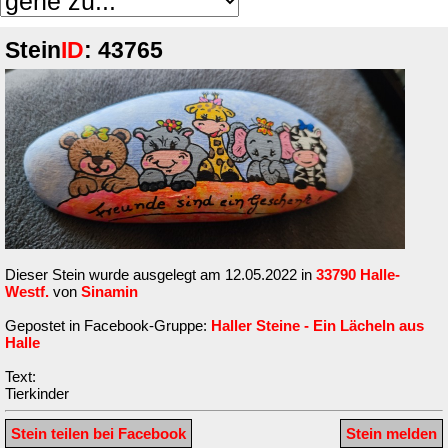
Stein
ID
: 43765
Dieser Stein wurde ausgelegt am 12.05.2022 in
33790 Halle-
Westf.
von
Sinamin
Gepostet in Facebook-Gruppe:
Haller Steine - Ein Lächeln aus
Halle
Text:
Tierkinder
Stein teilen bei Facebook
Stein melden