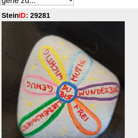
Stein
ID
: 29281