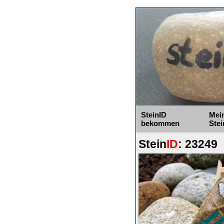
SteinID
Mei
bekommen
Stei
Stein
ID
: 23249