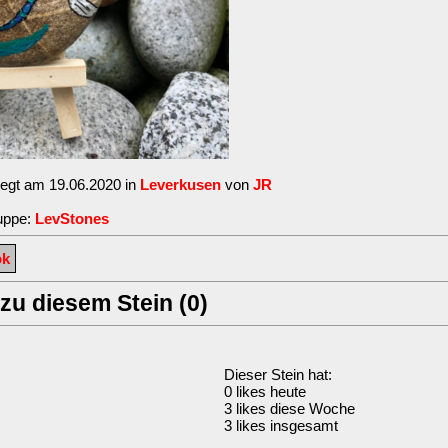
legt am 19.06.2020 in
Leverkusen
von
JR
uppe:
LevStones
ok
u diesem Stein (0)
Dieser Stein hat:
0 likes heute
3 likes diese Woche
3 likes insgesamt