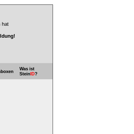
 hat
ldung!
Was ist
nboxen
Stein
ID
?