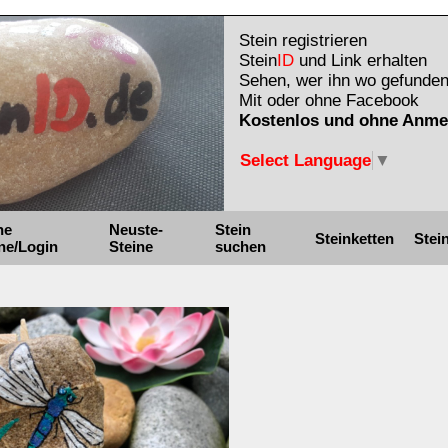
Stein registrieren
Stein
ID
und Link erhalten
Sehen, wer ihn wo gefunden
Mit oder ohne Facebook
Kostenlos und ohne Anme
Select Language
▼
ne
Neuste-
Stein
Steinketten
Stei
ne/Login
Steine
suchen